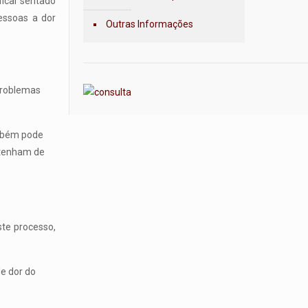
ficar sentado
essoas a dor
Outras Informações
problemas
ambém pode
ntenham de
ste processo,
de dor do