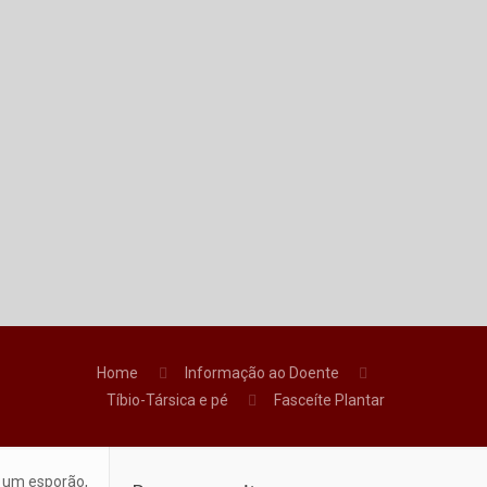
Home
Informação ao Doente
Tíbio-Társica e pé
Fasceíte Plantar
e um esporão,