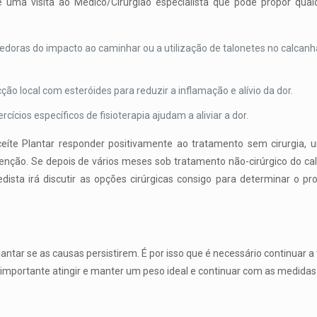
 uma visita ao Médico/Cirurgião especialista que pode propor qua
edoras do impacto ao caminhar ou a utilização de talonetes no calcanh
ção local com esteróides para reduzir a inflamação e alívio da dor.
ercícios específicos de fisioterapia ajudam a aliviar a dor.
eíte Plantar responder positivamente ao tratamento sem cirurgia,
enção. Se depois de vários meses sob tratamento não-cirúrgico do ca
opedista irá discutir as opções cirúrgicas consigo para determinar o p
lantar se as causas persistirem. É por isso que é necessário continuar 
 importante atingir e manter um peso ideal e continuar com as medidas