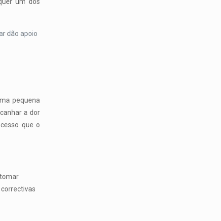
lquer um dos
ar dão apoio
 uma pequena
lcanhar a dor
rocesso que o
a tomar
 correctivas