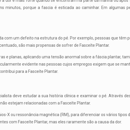
 a dor é mais forte quando se encontram na parte da manhã ou após 
ns minutos, porque a fascia é esticada ao caminhar. Em algumas p
da com um defeito na estrutura do pé. Por exemplo, pessoas que têm 
centuado, são mais propensas de sofrer de Fasceíte Plantar.
ras e planas, aplicando uma tensão anormal sobre a fáscia plantar, t
particularmente evidente nas pessoas cujos empregos exigem que se ma
tribui para a Fasceíte Plantar.
alista deve estudar a sua história clínica e examinar o pé. Através de
e não estejam relacionadas com a Fasceíte Plantar.
ios-X ou ressonância magnética (RM), para diferenciar os vários tipos 
tes com Fasceíte Plantar, mas eles raramente são a causa da dor.