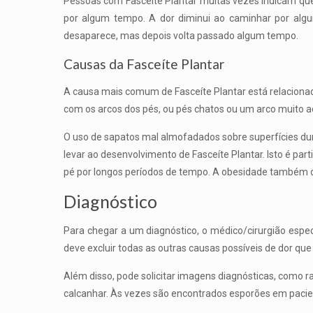
Pessoas com Fasceíte Plantar muitas vezes indicam que
por algum tempo. A dor diminui ao caminhar por algu
desaparece, mas depois volta passado algum tempo.
Causas da Fasceíte Plantar
A causa mais comum de Fasceíte Plantar está relaciona
com os arcos dos pés, ou pés chatos ou um arco muito a
O uso de sapatos mal almofadados sobre superfícies du
levar ao desenvolvimento de Fasceíte Plantar. Isto é 
pé por longos períodos de tempo. A obesidade também con
Diagnóstico
Para chegar a um diagnóstico, o médico/cirurgião especi
deve excluir todas as outras causas possíveis de dor qu
Além disso, pode solicitar imagens diagnósticas, como ra
calcanhar. Às vezes são encontrados esporões em pacien