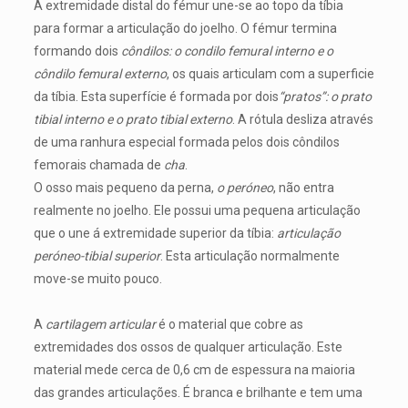
A extremidade distal do fémur une-se ao topo da tíbia
para formar a articulação do joelho. O fémur termina
formando dois
côndilos: o condilo femural interno e o
côndilo femural externo
, os quais articulam com a superficie
da tíbia. Esta superfície é formada por dois
“pratos”: o prato
tibial interno e o prato tibial externo
. A rótula desliza através
de uma ranhura especial formada pelos dois côndilos
femorais chamada de
cha
.
O osso mais pequeno da perna,
o peróneo
, não entra
realmente no joelho. Ele possui uma pequena articulação
que o une á extremidade superior da tíbia:
articulação
peróneo-tibial superior
. Esta articulação normalmente
move-se muito pouco.
A
cartilagem articular
é o material que cobre as
extremidades dos ossos de qualquer articulação. Este
material mede cerca de 0,6 cm de espessura na maioria
das grandes articulações. É branca e brilhante e tem uma