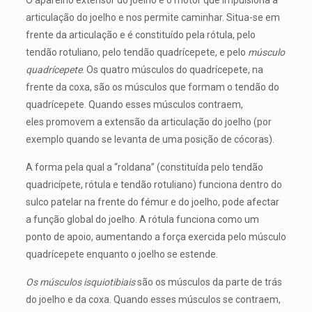
O aparelho extensor do joelho é o motor que impulsiona a
articulação do joelho e nos permite caminhar. Situa-se em
frente da articulação e é constituído pela rótula, pelo
tendão rotuliano, pelo tendão quadrícepete, e pelo
músculo
quadrícepete
. Os quatro músculos do quadrícepete, na
frente da coxa, são os músculos que formam o tendão do
quadrícepete. Quando esses músculos contraem,
eles promovem a extensão da articulação do joelho (por
exemplo quando se levanta de uma posição de cócoras).
A forma pela qual a “roldana” (constituída pelo tendão
quadricípete, rótula e tendão rotuliano) funciona dentro do
sulco patelar na frente do fémur e do joelho, pode afectar
a função global do joelho. A rótula funciona como um
ponto de apoio, aumentando a força exercida pelo músculo
quadrícepete enquanto o joelho se estende.
Os músculos isquiotibiais
são os músculos da parte de trás
do joelho e da coxa. Quando esses músculos se contraem,