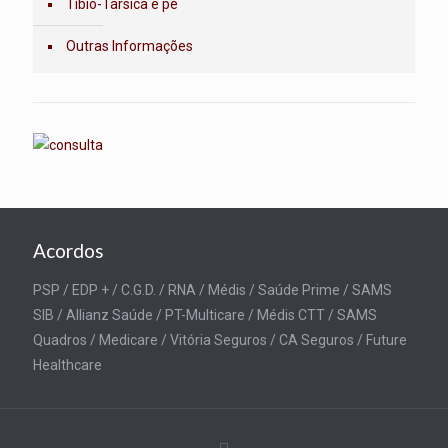
Tíbio-Társica e pé
Outras Informações
Acordos
PSP / EDP + / C.G.D. / RNA / Médis / Saúde Prime / SAMS
SIB / Allianz Saúde / PT-Multicare / Médis CTT / SAMS
Quadros / Medicare / Vitória Seguros / CA Seguros / Future
Healthcare