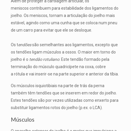
Além de proteger a cartilagem articular, os
meniscos contribuem para estabilidade dos ligamentos do
joelho. Os meniscos, tornam a articulação do joelho mais
estável, agindo como uma cunha que se coloca num pneu
de um carro para evitar que ele se desloque.
Os t
endões
são semelhantes aos ligamentos, excepto que
os tendões ligam músculos a ossos. O maior em torno do
joelho é o
tendão rotuliano
. Este tendão formado pela
terminação do músculo quadricípete na coxa, cobre
a rótula e vai inserir-se na parte superior e anterior da tíbia.
Os músculos isquiotibiais na parte de trás da perna
também têm tendões que se inserem em redor do joelho.
Estes tendões são por vezes utilizadas como enxerto para
substituir ligamentos rotos do joelho (p.ex. o LCA).
Músculos